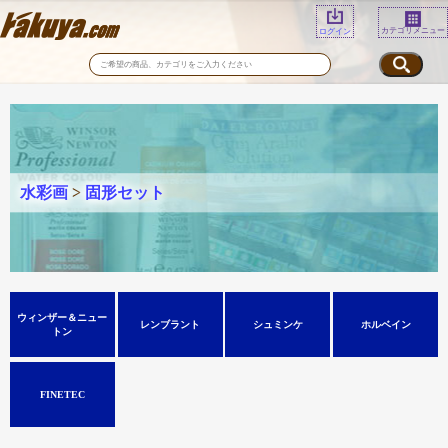
カテゴリメニュー
ログイン
水彩画
>
固形セット
ウィンザー＆ニュー
レンブラント
シュミンケ
ホルベイン
トン
FINETEC