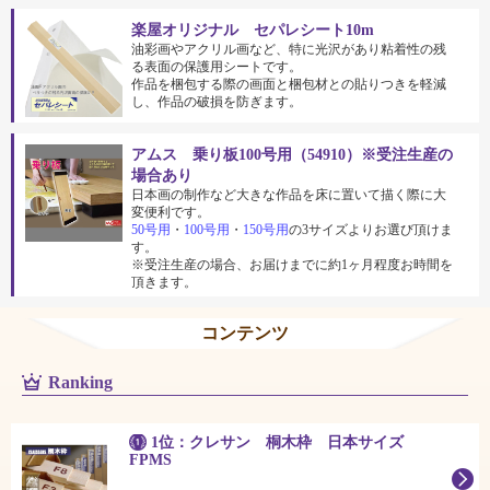
楽屋オリジナル セパレシート10m
油彩画やアクリル画など、特に光沢があり粘着性の残
る表面の保護用シートです。
作品を梱包する際の画面と梱包材との貼りつきを軽減
し、作品の破損を防ぎます。
アムス 乗り板100号用（54910）※受注生産の
場合あり
日本画の制作など大きな作品を床に置いて描く際に大
変便利です。
50号用
・
100号用
・
150号用
の3サイズよりお選び頂けま
す。
※受注生産の場合、お届けまでに約1ヶ月程度お時間を
頂きます。
コンテンツ
Ranking
1位：クレサン 桐木枠 日本サイズ
FPMS