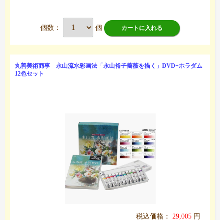
個数：
個
カートに入れる
丸善美術商事 永山流水彩画法「永山裕子薔薇を描く」DVD+ホラダム
12色セット
税込価格：
29,005
円