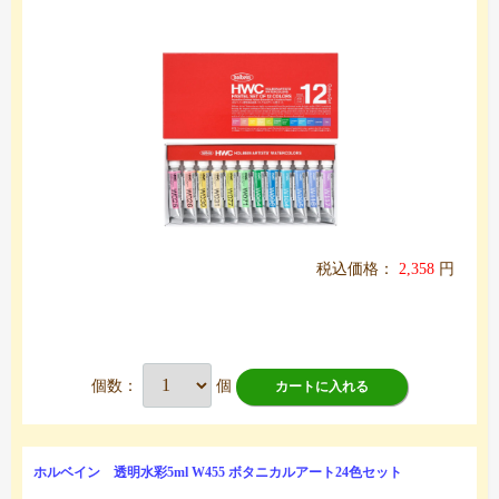
税込価格：
2,358
円
個数：
個
カートに入れる
ホルベイン 透明水彩5ml W455 ボタニカルアート24色セット