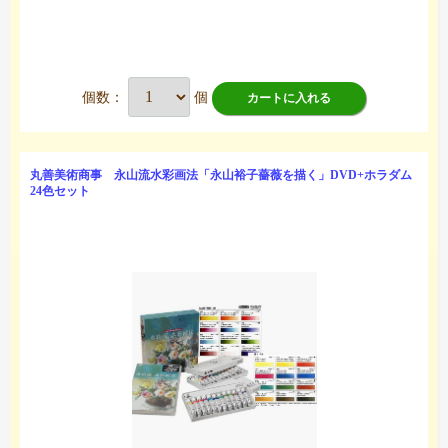
個数：
個
カートに入れる
丸善美術商事 永山流水彩画法「永山裕子薔薇を描く」DVD+ホラダム
24色セット