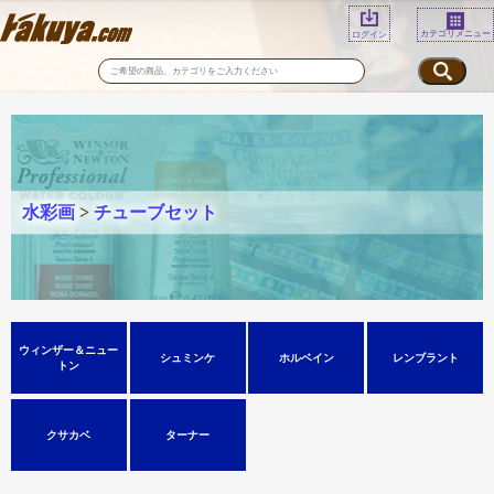
カテゴリメニュー
ログイン
水彩画
>
チューブセット
ウィンザー＆ニュー
シュミンケ
ホルベイン
レンブラント
トン
クサカベ
ターナー