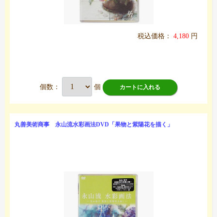
税込価格：
4,180
円
個数：
個
カートに入れる
丸善美術商事 永山流水彩画法DVD「果物と紫陽花を描く」