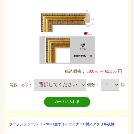
税込価格：
10,076 ～ 65,956
円
号数
：
個数：
個
必須
カートに入れる
ラーソンジュール C-20071金オイルライナーG付／アクリル板無