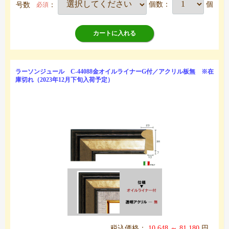
号数
：
個数：
個
必須
カートに入れる
ラーソンジュール C-44088金オイルライナーG付／アクリル板無 ※在
庫切れ（2023年12月下旬入荷予定）
税込価格：
10,648 ～ 81,180
円