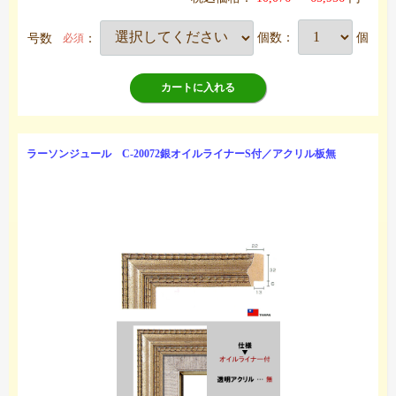
号数
：
個数：
個
必須
カートに入れる
ラーソンジュール C-20072銀オイルライナーS付／アクリル板無