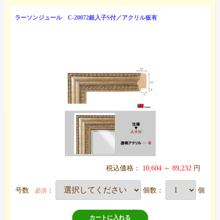
ラーソンジュール C-20072銀入子S付／アクリル板有
税込価格：
10,604 ～ 89,232
円
号数
：
個数：
個
必須
カートに入れる