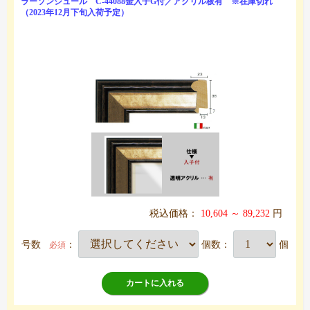
ラーソンジュール C-44088金入子G付／アクリル板有 ※在庫切れ
（2023年12月下旬入荷予定）
税込価格：
10,604 ～ 89,232
円
号数
：
個数：
個
必須
カートに入れる