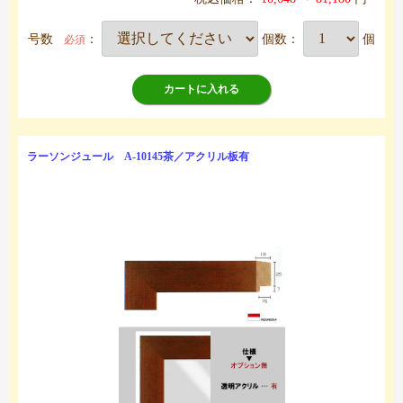
号数
：
個数：
個
必須
カートに入れる
ラーソンジュール A-10145茶／アクリル板有