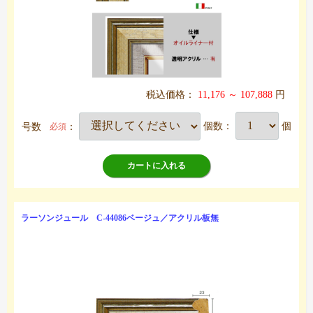
税込価格：
11,176 ～ 107,888
円
号数
：
個数：
個
必須
カートに入れる
ラーソンジュール C-44086ベージュ／アクリル板無