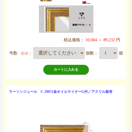
税込価格：
10,604 ～ 89,232
円
号数
：
個数：
個
必須
カートに入れる
ラーソンジュール C-20071金オイルライナーG付／アクリル板有