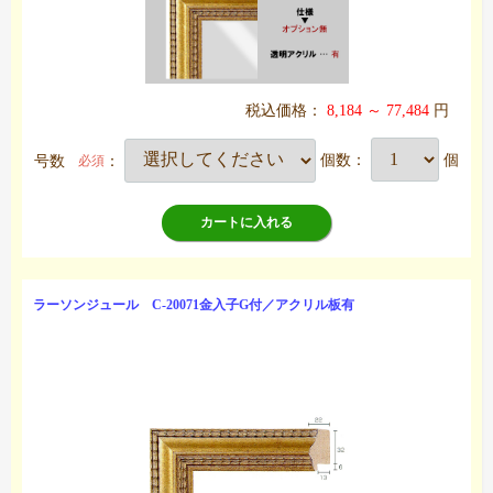
税込価格：
8,184 ～ 77,484
円
号数
：
個数：
個
必須
カートに入れる
ラーソンジュール C-20071金入子G付／アクリル板有