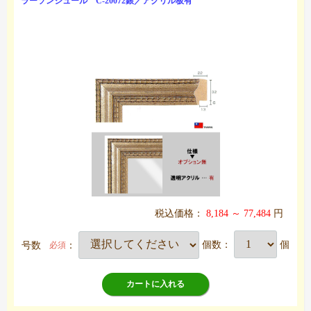
ラーソンジュール C-20072銀／アクリル板有
税込価格：
8,184 ～ 77,484
円
号数
：
個数：
個
必須
カートに入れる