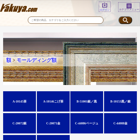
カテゴリメニュー
ログイン
額
>
モールディング額
A-10145茶
A-10146こげ茶
B-51001銀／黒
B-10153黒／銀
C-20072銀
C-20071金
C-44086ベージュ
C-44088金