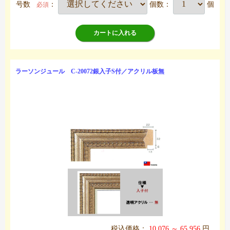
号数
：
個数：
個
必須
カートに入れる
ラーソンジュール C-20072銀入子S付／アクリル板無
税込価格：
10,076 ～ 65,956
円