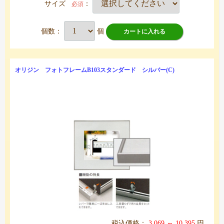
サイズ
：
必須
個数：
個
カートに入れる
オリジン フォトフレームB103スタンダード シルバー(C)
税込価格：
3,069 ～ 10,395
円