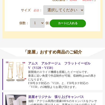
サイズ
：
必須
個数：
個
カートに入れる
「楽屋」おすすめ商品のご紹介
アムス アルテージュ フラットイーゼル
V（V120・V150）
新開発のスライド機構を搭載したイーゼルです。
垂直に近い角度で作品制作が可能、収納時はcmの厚さ
になります。
F30号タテ対応の「V120」と、F50号タテ対応の
「V150」の2種類よりお選び頂けます。
楽屋オリジナル 張り上げキャンバス
油彩・アクリル両用の亜麻100％のキャンバスをクレサ
ンの桐木枠に張り込んだ、楽屋オリジナルの張り上げ