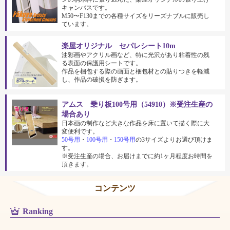
キャンバスです。
M50〜F130までの各種サイズをリーズナブルに販売し
ています。
楽屋オリジナル セパレシート10m
油彩画やアクリル画など、特に光沢があり粘着性の残
る表面の保護用シートです。
作品を梱包する際の画面と梱包材との貼りつきを軽減
し、作品の破損を防ぎます。
アムス 乗り板100号用（54910）※受注生産の
場合あり
日本画の制作など大きな作品を床に置いて描く際に大
変便利です。
50号用
・
100号用
・
150号用
の3サイズよりお選び頂けま
す。
※受注生産の場合、お届けまでに約1ヶ月程度お時間を
頂きます。
コンテンツ
Ranking