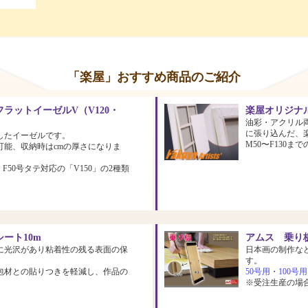
「楽屋」おすすめ商品のご紹介
ラットイーゼルV（V120・
楽屋オリジナ
油彩・アクリル
に張り込んだ、
したイーゼルです。
M50〜F130
可能、収納時はcmの厚さになりま
、F50号タテ対応の「V150」の2種類
ート10m
アムス 乗り板
に光沢があり粘着性の残る表面の保
日本画の制作な
す。
包材との貼りつきを軽減し、作品の
50号用
・
100号用
※受注生産の場