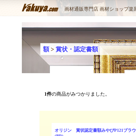
画材通販専門店 画材ショップ楽
額
>
賞状・認定書額
1
件
の商品がみつかりました。
オリジン 賞状認定書額みやびP121ブラ