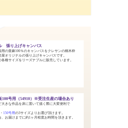
ル 張り上げキャンバス
両用の亜麻100％のキャンバスをクレサンの桐木枠
楽屋オリジナルの張り上げキャンバスです。
までの各種サイズをリーズナブルに販売しています。
100号用（54910）※受注生産の場合あり
ど大きな作品を床に置いて描く際に大変便利で
・
150号用
の3サイズよりお選び頂けます。
合、お届けまでに約1ヶ月程度お時間を頂きます。