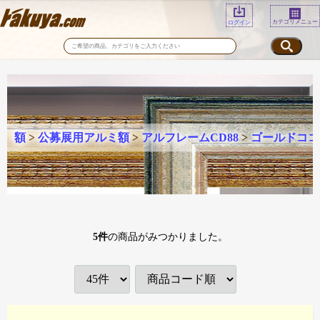
カテゴリメニュー
ログイン
額
>
公募展用アルミ額
>
アルフレームCD88
>
ゴールドココ
5
件
の商品がみつかりました。