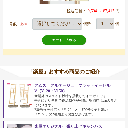
税込価格：
9,504 ～ 87,417
円
号数
：
個数：
個
必須
カートに入れる
「楽屋」おすすめ商品のご紹介
アムス アルテージュ フラットイーゼル
V（V120・V150）
新開発のスライド機構を搭載したイーゼルです。
垂直に近い角度で作品制作が可能、収納時はcmの厚さ
になります。
F30号タテ対応の「V120」と、F50号タテ対応の
「V150」の2種類よりお選び頂けます。
楽屋オリジナル 張り上げキャンバス