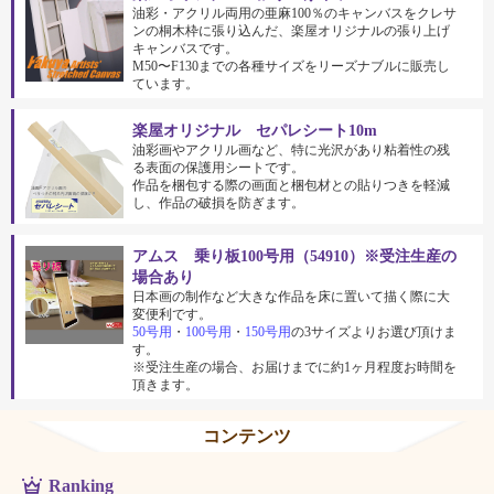
油彩・アクリル両用の亜麻100％のキャンバスをクレサ
ンの桐木枠に張り込んだ、楽屋オリジナルの張り上げ
キャンバスです。
M50〜F130までの各種サイズをリーズナブルに販売し
ています。
楽屋オリジナル セパレシート10m
油彩画やアクリル画など、特に光沢があり粘着性の残
る表面の保護用シートです。
作品を梱包する際の画面と梱包材との貼りつきを軽減
し、作品の破損を防ぎます。
アムス 乗り板100号用（54910）※受注生産の
場合あり
日本画の制作など大きな作品を床に置いて描く際に大
変便利です。
50号用
・
100号用
・
150号用
の3サイズよりお選び頂けま
す。
※受注生産の場合、お届けまでに約1ヶ月程度お時間を
頂きます。
コンテンツ
Ranking