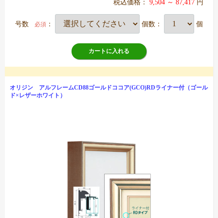
税込価格：
9,504 ～ 87,417
円
号数
：
個数：
個
必須
カートに入れる
オリジン アルフレームCD88ゴールドココア(GCO)RDライナー付（ゴール
ド×レザーホワイト）