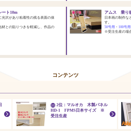
ート10m
アムス 乗り板
に光沢があり粘着性の残る表面の保
日本画の制作な
す。
包材との貼りつきを軽減し、作品の
50号用
・
100号用
※受注生産の場
コンテンツ
日
2位：マルオカ 木製パネル
HD-1 FPMS日本サイズ ※
受注生産