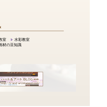
x
教室
水彩教室
画材の豆知識