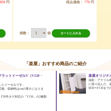
858
円
税込価格：
770
円
個数：
個
カートに入れる
「楽屋」おすすめ商品のご紹介
ラットイーゼルV（V120・
楽屋オリジナ
油彩・アクリル
に張り込んだ、
したイーゼルです。
M50〜F130
可能、収納時はcmの厚さになりま
、F50号タテ対応の「V150」の2種類