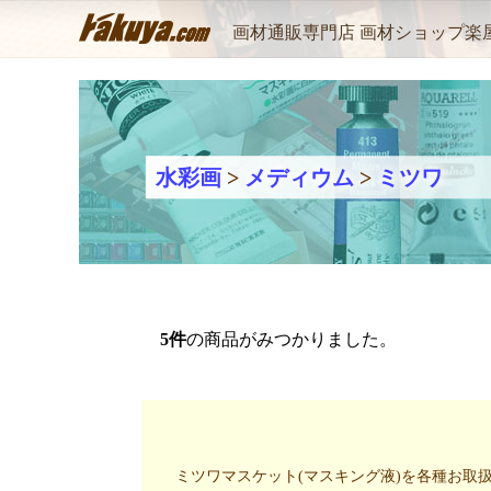
画材通販専門店 画材ショップ楽
水彩画
>
メディウム
>
ミツワ
5
件
の商品がみつかりました。
ミツワマスケット(マスキング液)を各種お取