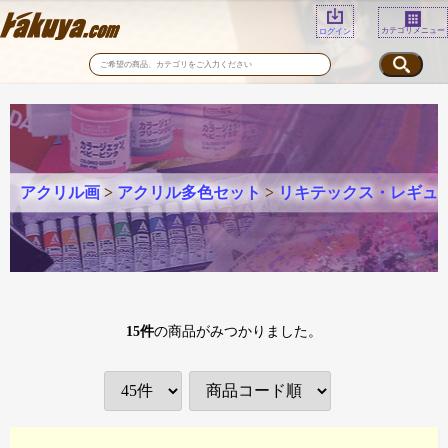
カテゴリメニュー
ログイン
アクリル画
>
アクリル多色セット
>
リキテックス・レギュ
15
件
の商品がみつかりました。