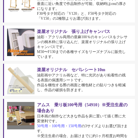
垂直に近い角度で作品制作が可能、収納時はcmの厚さ
になります。
F30号タテ対応の「V120」と、F50号タテ対応の
「V150」の2種類よりお選び頂けます。
楽屋オリジナル 張り上げキャンバス
油彩・アクリル両用の亜麻100％のキャンバスをクレサ
ンの桐木枠に張り込んだ、楽屋オリジナルの張り上げ
キャンバスです。
M50〜F130までの各種サイズをリーズナブルに販売し
ています。
楽屋オリジナル セパレシート10m
油彩画やアクリル画など、特に光沢があり粘着性の残
る表面の保護用シートです。
作品を梱包する際の画面と梱包材との貼りつきを軽減
し、作品の破損を防ぎます。
アムス 乗り板100号用（54910）※受注生産の
場合あり
日本画の制作など大きな作品を床に置いて描く際に大
変便利です。
50号用
・
100号用
・
150号用
の3サイズよりお選び頂けま
す。
※受注生産の場合、お届けまでに約1ヶ月程度お時間を