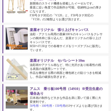
新開発のスライド機構を搭載したイーゼルです。
垂直に近い角度で作品制作が可能、収納時はcmの厚さ
になります。
F30号タテ対応の「V120」と、F50号タテ対応の
「V150」の2種類よりお選び頂けます。
楽屋オリジナル 張り上げキャンバス
油彩・アクリル両用の亜麻100％のキャンバスをクレサ
ンの桐木枠に張り込んだ、楽屋オリジナルの張り上げ
キャンバスです。
M50〜F130までの各種サイズをリーズナブルに販売し
ています。
楽屋オリジナル セパレシート10m
油彩画やアクリル画など、特に光沢があり粘着性の残
る表面の保護用シートです。
作品を梱包する際の画面と梱包材との貼りつきを軽減
し、作品の破損を防ぎます。
アムス 乗り板100号用（54910）※受注生産の
場合あり
日本画の制作など大きな作品を床に置いて描く際に大
変便利です。
50号用
・
100号用
・
150号用
の3サイズよりお選び頂けま
す。