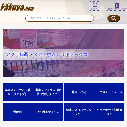
カテゴリメニュー
ログイン
アクリル画
>
メディウム
>
リキテックス
基本メディウム（盛
基本メディウム（液
盛り上げ剤
テクスチュアジェル
り上げタイプ）
状 平塗りタイプ）
保護ニス（バーニッ
クリーナー・剥離剤
遅乾剤
その他メディウム
シュ）
など