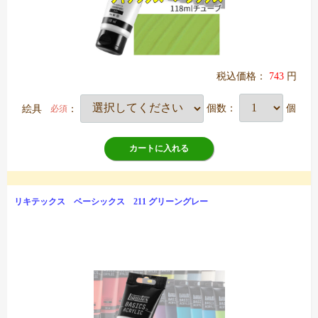
税込価格：
743
円
絵具
：
個数：
個
必須
カートに入れる
リキテックス ベーシックス 211 グリーングレー