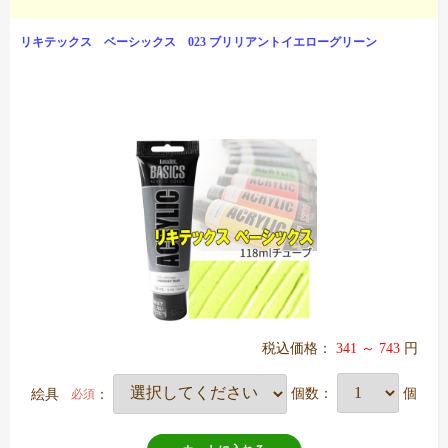
リキテックス ベーシックス 023 ブリリアントイエローグリーン
税込価格：
341 ～ 743
円
絵具
：
個数：
個
必須