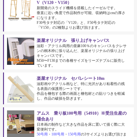
V（V120・V150）
新開発のスライド機構を搭載したイーゼルです。
垂直に近い角度で作品制作が可能、収納時はcmの厚さ
になります。
F30号タテ対応の「V120」と、F50号タテ対応の
「V150」の2種類よりお選び頂けます。
楽屋オリジナル 張り上げキャンバス
油彩・アクリル両用の亜麻100％のキャンバスをクレサ
ンの桐木枠に張り込んだ、楽屋オリジナルの張り上げ
キャンバスです。
M50〜F130までの各種サイズをリーズナブルに販売し
ています。
楽屋オリジナル セパレシート10m
油彩画やアクリル画など、特に光沢があり粘着性の残
る表面の保護用シートです。
作品を梱包する際の画面と梱包材との貼りつきを軽減
し、作品の破損を防ぎます。
アムス 乗り板100号用（54910）※受注生産の
場合あり
日本画の制作など大きな作品を床に置いて描く際に大
変便利です。
50号用
・
100号用
・
150号用
の3サイズよりお選び頂けま