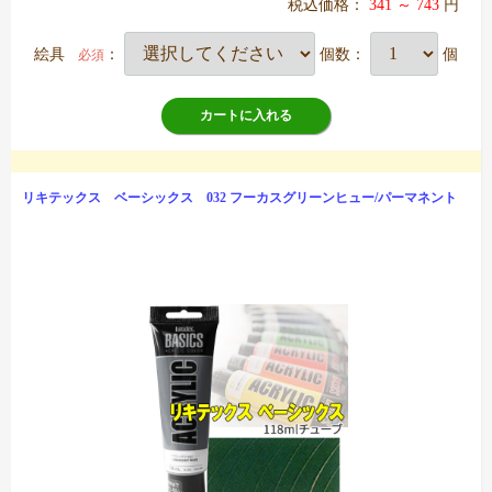
税込価格：
341 ～ 743
円
絵具
：
個数：
個
必須
カートに入れる
リキテックス ベーシックス 032 フーカスグリーンヒュー/パーマネント