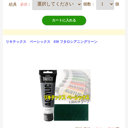
絵具
：
個数：
個
必須
カートに入れる
リキテックス ベーシックス 030 フタロシアニングリーン