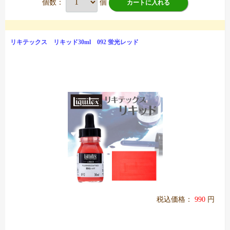
個数：
個
カートに入れる
リキテックス リキッド30ml 092 蛍光レッド
税込価格：
990
円