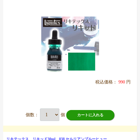
税込価格：
990
円
個数：
個
カートに入れる
リキテックス リキッド30ml 038 セルリアンブルーヒュー