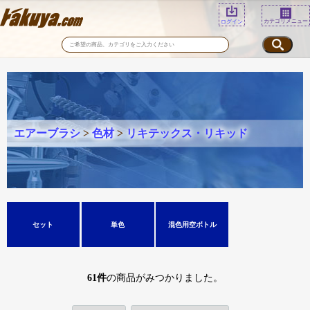
カテゴリメニュー
ログイン
エアーブラシ
>
色材
>
リキテックス・リキッド
セット
単色
混色用空ボトル
61
件
の商品がみつかりました。