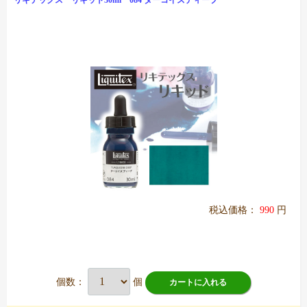
リキテックス リキッド30ml 084 ターコイズディープ
税込価格：
990
円
個数：
個
カートに入れる