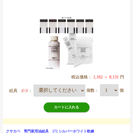
税込価格：
1,162 ～ 8,131
円
絵具
：
個数：
個
必須
カートに入れる
クサカベ 専門家用油絵具 272 シルバーホワイト軟練