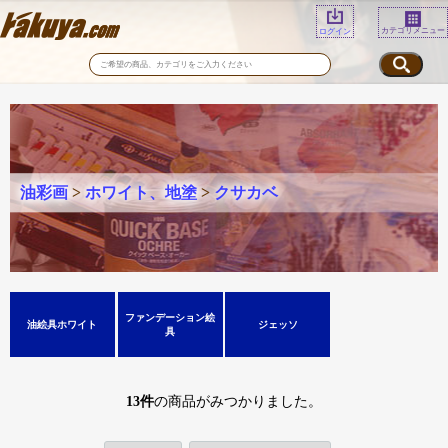
カテゴリメニュー
ログイン
油彩画
>
ホワイト、地塗
>
クサカベ
ファンデーション絵
油絵具ホワイト
ジェッソ
具
13
件
の商品がみつかりました。