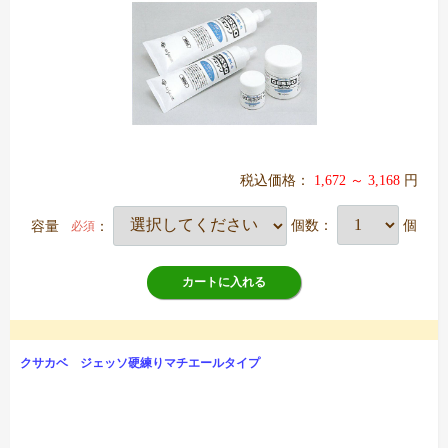
税込価格：
1,672 ～ 3,168
円
容量
：
個数：
個
必須
カートに入れる
クサカベ ジェッソ硬練りマチエールタイプ