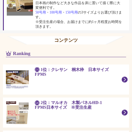
日本画の制作など大きな作品を床に置いて描く際に大
変便利です。
50号用
・
100号用
・
150号用
の3サイズよりお選び頂けま
す。
※受注生産の場合、お届けまでに約1ヶ月程度お時間を
頂きます。
コンテンツ
Ranking
1位：クレサン 桐木枠 日本サイズ
FPMS
2位：マルオカ 木製パネルHD-1
FPMS日本サイズ ※受注生産