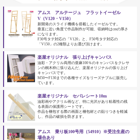
アムス アルテージュ フラットイーゼル
V（V120・V150）
新開発のスライド機構を搭載したイーゼルです。
垂直に近い角度で作品制作が可能、収納時はcmの厚さ
になります。
F30号タテ対応の「V120」と、F50号タテ対応の
「V150」の2種類よりお選び頂けます。
楽屋オリジナル 張り上げキャンバス
油彩・アクリル両用の亜麻100％のキャンバスをクレサ
ンの桐木枠に張り込んだ、楽屋オリジナルの張り上げ
キャンバスです。
M50〜F130までの各種サイズをリーズナブルに販売し
ています。
楽屋オリジナル セパレシート10m
油彩画やアクリル画など、特に光沢があり粘着性の残
る表面の保護用シートです。
作品を梱包する際の画面と梱包材との貼りつきを軽減
し、作品の破損を防ぎます。
アムス 乗り板100号用（54910）※受注生産の
場合あり