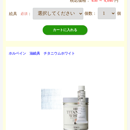
税込価格：
458 ～ 4,840
円
絵具
：
個数：
個
必須
カートに入れる
ホルベイン 油絵具 チタニウムホワイト