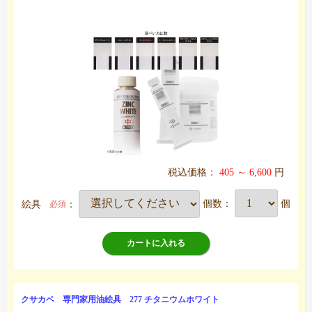
税込価格：
405 ～ 6,600
円
絵具
：
個数：
個
必須
カートに入れる
クサカベ 専門家用油絵具 277 チタニウムホワイト