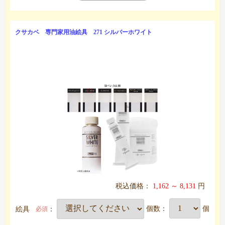
クサカベ 専門家用油絵具 271 シルバーホワイト
税込価格：
1,162 ～ 8,131
円
絵具
：
個数：
個
必須