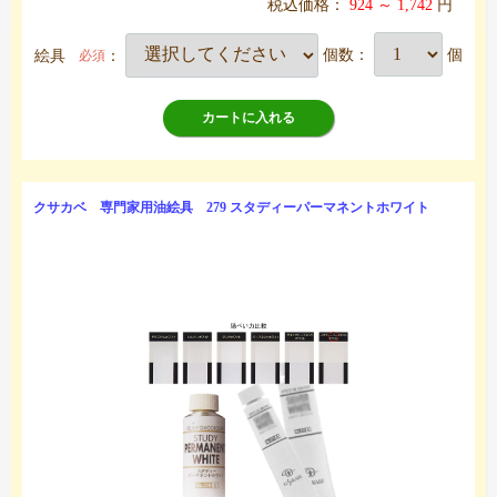
税込価格：
924 ～ 1,742
円
絵具
：
個数：
個
必須
カートに入れる
クサカベ 専門家用油絵具 279 スタディーパーマネントホワイト