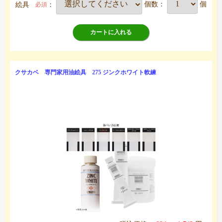
絵具
：
個数：
個
必須
カートに入れる
クサカベ 専門家用油絵具 275 ジンクホワイト軟練