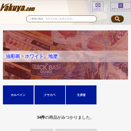
カテゴリメニュー
ログイン
油彩画
>
ホワイト、地塗
ホルベイン
クサカベ
文房堂
34
件
の商品がみつかりました。