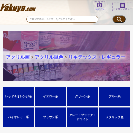
カテゴリメニュー
ログイン
アクリル画
>
アクリル単色
>
リキテックス・レギュラー
レッド＆オレンジ系
イエロー系
グリーン系
ブルー系
グレー・ブラック・
バイオレット系
ブラウン系
メタリック色
ホワイト