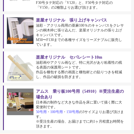
F30号タテ対応の「V120」と、F50号タテ対応の
「V150」の2種類よりお選び頂けます。
楽屋オリジナル 張り上げキャンバス
油彩・アクリル両用の亜麻100％のキャンバスをクレサ
ンの桐木枠に張り込んだ、楽屋オリジナルの張り上げ
キャンバスです。
M50〜F130までの各種サイズをリーズナブルに販売し
ています。
楽屋オリジナル セパレシート10m
油彩画やアクリル画など、特に光沢があり粘着性の残
る表面の保護用シートです。
作品を梱包する際の画面と梱包材との貼りつきを軽減
し、作品の破損を防ぎます。
アムス 乗り板100号用（54910）※受注生産の
場合あり
日本画の制作など大きな作品を床に置いて描く際に大
変便利です。
50号用
・
100号用
・
150号用
の3サイズよりお選び頂けま
す。
※受注生産の場合、お届けまでに約1ヶ月程度お時間を
頂きます。