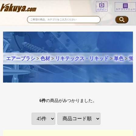
カテゴリメニュー
ログイン
エアーブラシ
>
色材
>
リキテックス・リキッド
>
単色
>
蛍
6
件
の商品がみつかりました。