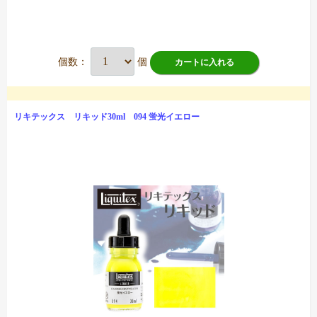
個数：
個
カートに入れる
リキテックス リキッド30ml 094 蛍光イエロー